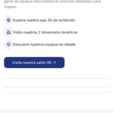
gama de equipos innovadores en entornos diseñados para
inspirar.
Explora nuestra sala 3D de exhibición
Visita nuestros 2 showrooms temáticos
Descubre nuestros equipos en detalle
Visita nuestro salón 3D
Sala 3D de exhibición
Abrir escena
Showroom Médico
Abrir escena
3D · SHAPESPARK
Showroom Laboratorio
Abrir escena
3D · SHAPESPARK
3D · SHAPESPARK