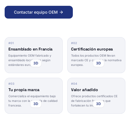
Contactar equipo OEM
#
01
#
02
Ensamblado en Francia
Certificación europea
Equipamiento OEM fabricado y
Todos los productos OEM llevan
ensamblado localmente según
marcado CE y cumplen la normativa
3D
3D
estándares europeos.
europea.
#
03
#
04
Tu propia marca
Valor añadido
Comercializa el equipamiento bajo
Ofrece productos certificados CE
tu marca con la garantía de calidad
de fabricación francesa que
3D
3D
francesa.
fortalecen tu imagen.