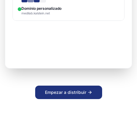
BioTech X500
Activo
BioTech
MedPro Analyzer
Revisión
MedPro
Empezar a distribuir