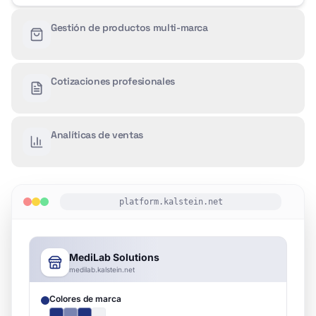
Publica productos Kalstein y otras marcas que
representas. Importa masivamente desde CSV o
agrega con descripciones multilingües.
Cotizaciones profesionales
Analíticas de ventas
platform.kalstein.net
Inventario de Productos
CSV
+
Agregar
Kalstein YJ-UV1100
Activo
Kalstein