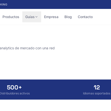
KING
Productos
Guías
Empresa
Blog
Contacto
 analytics de mercado con una red
500+
12
Distribuidores activos
Idiomas soportados