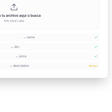
a tu archivo aquí o busca
CSV, Excel (.xlsx)
→
name
→
sku
→
price
→
description
Revisar